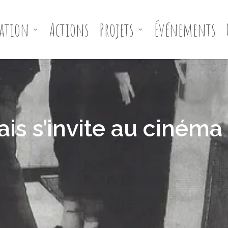
iation
Actions
Projets
Événements
ais s’invite au cinéma