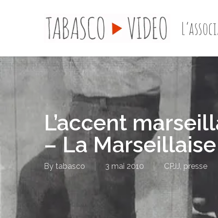
Skip
to
L’assoc
main
content
L’accent marseill
– La Marseillaise
By
tabasco
3 mai 2010
CPJJ
,
presse