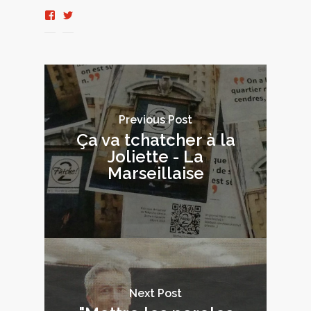
Voir
Voir
le
le
profil
profil
de
de
tabascovi2o
Tabascovideo
sur
sur
Facebook
Twitter
Previous Post
Ça va tchatcher à la
Joliette - La
Marseillaise
Next Post