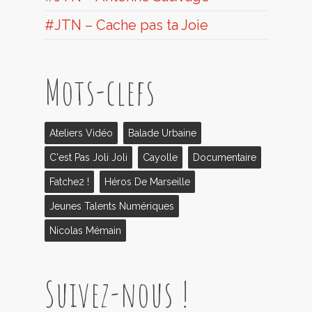
#JTN – Cache pas ta Joie
Mots-clefs
Ateliers Vidéo
Balade Urbaine
C'est Pas Joli Joli
Cayolle
Documentaire
Fatche2 !
Héros De Marseille
Jeunes Talents Numériques
Nicolas Mémain
Suivez-nous !