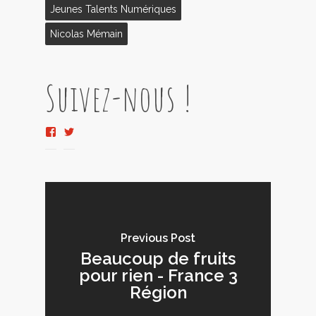
Jeunes Talents Numériques
Nicolas Mémain
Suivez-nous !
Voir
Voir
le
le
profil
profil
de
de
tabascovi2o
Tabascovideo
sur
sur
Facebook
Twitter
Previous Post
Beaucoup de fruits
pour rien - France 3
Région