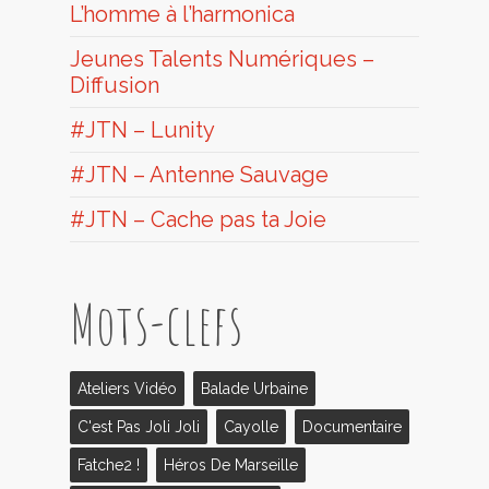
L’homme à l’harmonica
Jeunes Talents Numériques –
Diffusion
#JTN – Lunity
#JTN – Antenne Sauvage
#JTN – Cache pas ta Joie
Mots-clefs
Ateliers Vidéo
Balade Urbaine
C'est Pas Joli Joli
Cayolle
Documentaire
Fatche2 !
Héros De Marseille