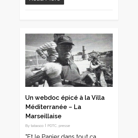
0
Un webdoc épicé à la Villa
Méditerranée – La
Marseillaise
By
tabasco
PDTC
,
presse
"Et le Panier dans tout ça ,